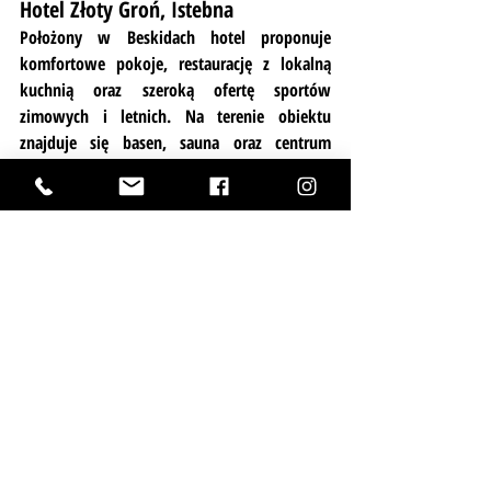
Hotel Złoty Groń, Istebna
Położony w Beskidach hotel proponuje 
komfortowe pokoje, restaurację z lokalną 
kuchnią oraz szeroką ofertę sportów 
zimowych i letnich. Na terenie obiektu 
znajduje się basen, sauna oraz centrum 
fitness, a okoliczne trasy rowerowe i piesze 
zachęcają do aktywnego wypoczynku. Dla 
najmłodszych przygotowano animacje, a dla 
dorosłych wieczory tematyczne, dzięki czemu 
każdy znajdzie coś dla siebie.