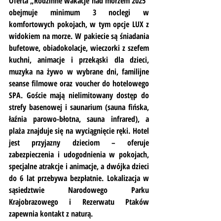
Oferta „Rodzinne wakacje nad morzem 2025” 
obejmuje minimum 3 noclegi w 
komfortowych pokojach, w tym opcje LUX z 
widokiem na morze. W pakiecie są śniadania 
bufetowe, obiadokolacje, wieczorki z szefem 
kuchni, animacje i przekąski dla dzieci, 
muzyka na żywo w wybrane dni, familijne 
seanse filmowe oraz voucher do hotelowego 
SPA. Goście mają nielimitowany dostęp do 
strefy basenowej i saunarium (sauna fińska, 
łaźnia parowo-błotna, sauna infrared), a 
plaża znajduje się na wyciągnięcie ręki. Hotel 
jest przyjazny dzieciom – oferuje 
zabezpieczenia i udogodnienia w pokojach, 
specjalne atrakcje i animacje, a dwójka dzieci 
do 6 lat przebywa bezpłatnie. Lokalizacja w 
sąsiedztwie Narodowego Parku 
Krajobrazowego i Rezerwatu Ptaków 
zapewnia kontakt z naturą.