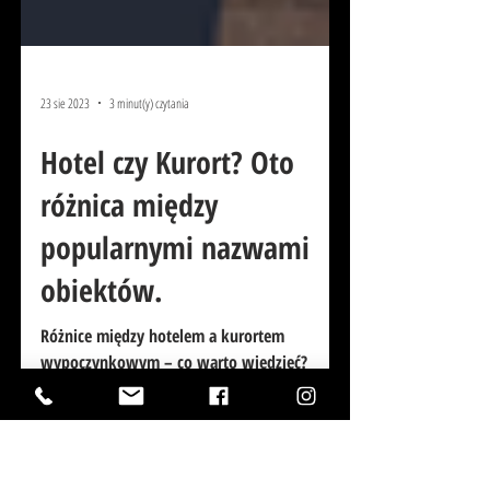
23 sie 2023
3 minut(y) czytania
Hotel czy Kurort? Oto
różnica między
popularnymi nazwami
obiektów.
Różnice między hotelem a kurortem
wypoczynkowym – co warto wiedzieć?