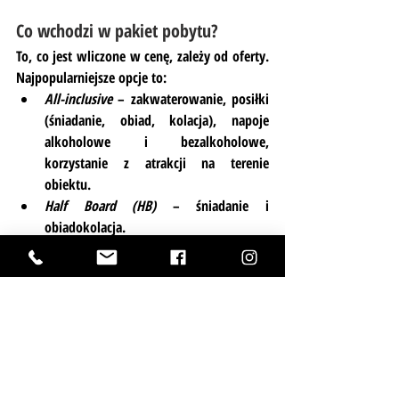
Co wchodzi w pakiet pobytu?
To, co jest wliczone w cenę, zależy od oferty. 
Najpopularniejsze opcje to:
All-inclusive
 – zakwaterowanie, posiłki 
(śniadanie, obiad, kolacja), napoje 
alkoholowe i bezalkoholowe, 
korzystanie z atrakcji na terenie 
obiektu.
Half Board (HB)
 – śniadanie i 
obiadokolacja.
Full Board (FB)
 – trzy posiłki dziennie.
Warto pamiętać, że śniadanie w resortach 
jest zazwyczaj wliczone w cenę, co nie 
zawsze jest standardem w hotelach.