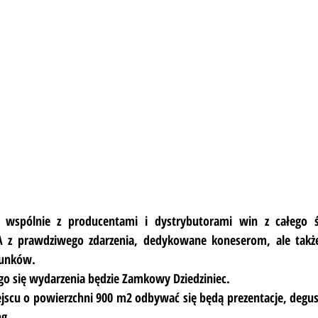
wspólnie z producentami i dystrybutorami win z całego św
 prawdziwego zdarzenia, dedykowane koneserom, ale takż
trunków.
go się wydarzenia będzie Zamkowy Dziedziniec.
cu o powierzchni 900 m2 odbywać się będą prezentacje, degust
ng.