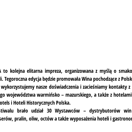
 kolejna elitarna impreza, organizowana z myślą o smakos
li. Tegoroczna edycja będzie promowała Wina pochodzące z Polsk
 wykorzystujemy nasze doświadczenia i zacieśniamy kontakty z p
całego województwa warmińsko – mazurskiego, a także z hotelami
otels i Hoteli Historycznych Polska.
tiwalu brało udział 30 Wystawców – dystrybutorów win z
ów, pralin, oliw, octów a także wyposażenia hoteli i gastrono