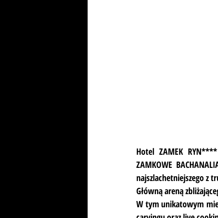
Hotel ZAMEK RYN**** 
ZAMKOWE BACHANALIA z
najszlachetniejszego z 
Główną areną zbliżające
W tym unikatowym miejs
carvingu oraz live cooki