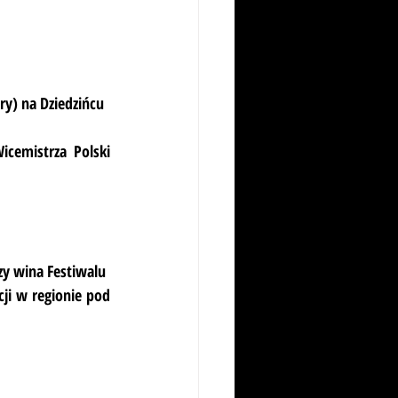
ry) na Dziedzińcu
cemistrza Polski 
zy wina Festiwalu
ji w regionie pod 