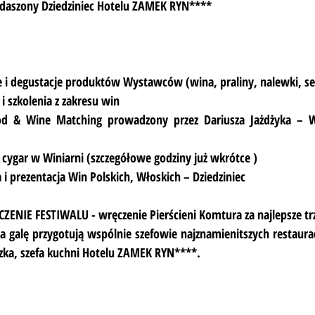
Zadaszony Dziedziniec Hotelu ZAMEK RYN****
je i degustacje produktów Wystawców (wina, praliny, nalewki, se
 i szkolenia z zakresu win
od & Wine Matching prowadzony przez Dariusza Jażdżyka – Wi
e cygar w Winiarni (szczegółowe godziny już wkrótce )
 i prezentacja Win Polskich, Włoskich – Dziedziniec
ENIE FESTIWALU - wręczenie Pierścieni Komtura za najlepsze tr
galę przygotują wspólnie szefowie najznamienitszych restaurac
zka, szefa kuchni Hotelu ZAMEK RYN****.