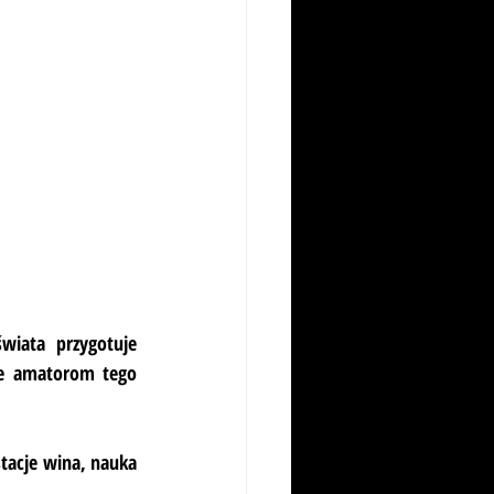
iata przygotuje 
e amatorom tego 
acje wina, nauka 