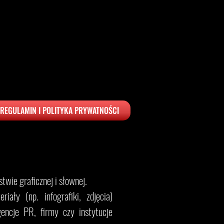
REGULAMIN I POLITYKA PRYWATNOŚCI
twie graficznej i słownej.
iały (np. infografiki, zdjęcia)
encje PR, firmy czy instytucje