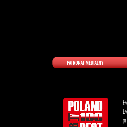
PATRONAT MEDIALNY
​​
Ev
p