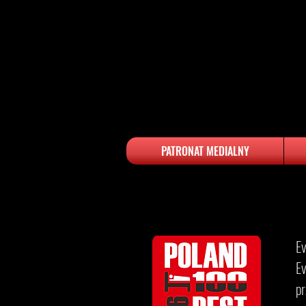
PATRONAT MEDIALNY
​​
Ev
p