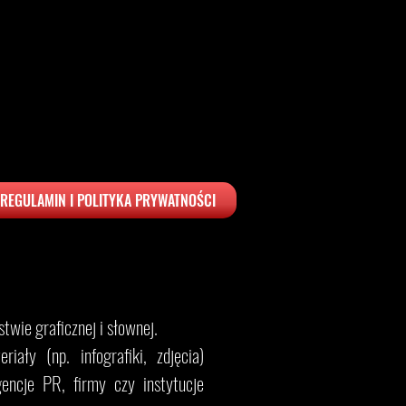
REGULAMIN I POLITYKA PRYWATNOŚCI
twie graficznej i słownej.
iały (np. infografiki, zdjęcia)
encje PR, firmy czy instytucje