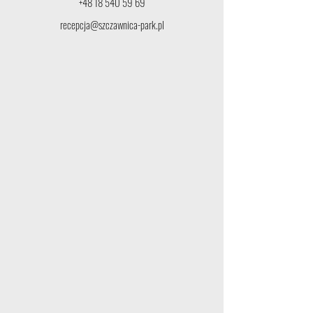
+48 18 540 59 69
recepcja@szczawnica-park.pl