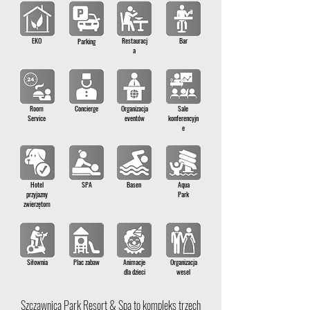
EKO
Restauracj
Bar
Parking
a
Room
Concierge
Organizacja
Sale
Service
eventów
konferencyjn
e
Hotel
SPA
Basen
Aqua
przyjazny
Park
zwierzętom
Siłownia
Plac zabaw
Animacje
Organizacja
dla dzieci
wesel
Szczawnica Park Resort & Spa to kompleks trzech