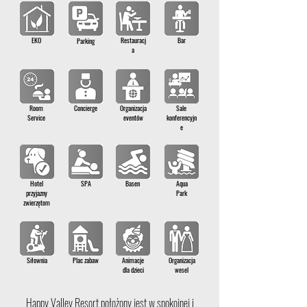
EKO
Restauracj
Bar
Parking
a
Room
Concierge
Organizacja
Sale
Service
eventów
konferencyjn
e
Hotel
SPA
Basen
Aqua
przyjazny
Park
zwierzętom
Siłownia
Plac zabaw
Animacje
Organizacja
dla dzieci
wesel
Happy Valley Resort położony jest w spokojnej i