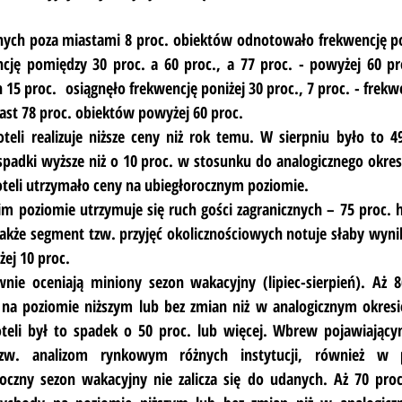
nych poza miastami 8 proc. obiektów odnotowało frekwencję poni
cję pomiędzy 30 proc. a 60 proc., a 77 proc. - powyżej 60 pro
15 proc.  osiągnęło frekwencję poniżej 30 proc., 7 proc. - frekw
iast 78 proc. obiektów powyżej 60 proc.
teli realizuje niższe ceny niż rok temu. W sierpniu było to 49
padki wyższe niż o 10 proc. w stosunku do analogicznego okres
oteli utrzymało ceny na ubiegłorocznym poziomie.
m poziomie utrzymuje się ruch gości zagranicznych – 75 proc. 
Także segment tzw. przyjęć okolicznościowych notuje słaby wynik 
żej 10 proc.
nie oceniają miniony sezon wakacyjny (lipiec-sierpień). Aż 8
a poziomie niższym lub bez zmian niż w analogicznym okresie
oteli był to spadek o 50 proc. lub więcej. Wbrew pojawiający
zw. analizom rynkowym różnych instytucji, również w pr
zny sezon wakacyjny nie zalicza się do udanych. Aż 70 proc