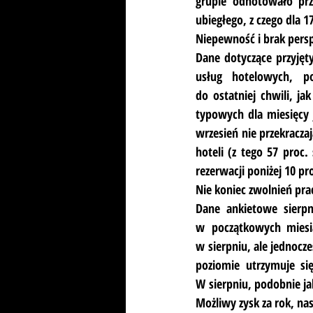
grupie odnotowało prz
ubiegłego, z czego dla 17
Niepewność i brak pers
Dane dotyczące przyjęt
usług hotelowych, po
do ostatniej chwili, j
typowych dla miesięcy j
wrzesień nie przekraczaj
hoteli (z tego 57 proc. 
rezerwacji poniżej 10 pro
Nie koniec zwolnień pr
Dane ankietowe sierpni
w początkowych miesi
w sierpniu, ale jednocze
poziomie utrzymuje si
W sierpniu, podobnie jak
Możliwy zysk za rok, nas