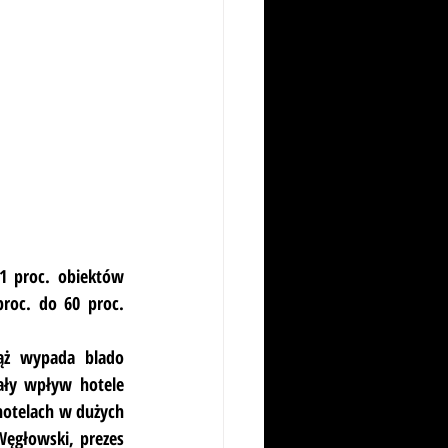
1 proc. obiektów 
roc. do 60 proc. 
ąż wypada blado 
ały wpływ hotele 
otelach w dużych 
Węgłowski, prezes 