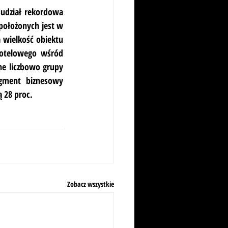
udział rekordowa 
położonych jest w 
 wielkość obiektu 
otelowego wśród 
e liczbowo grupy 
gment biznesowy 
ą 28 proc.
Zobacz wszystkie