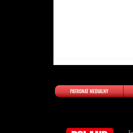
PATRONAT MEDIALNY
Najlepsze hotele w Polsce -
luksus, który zachwyca
​​