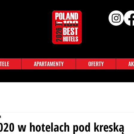
TELE
APARTAMENTY
OFERTY
AK
a
020 w hotelach pod kreską