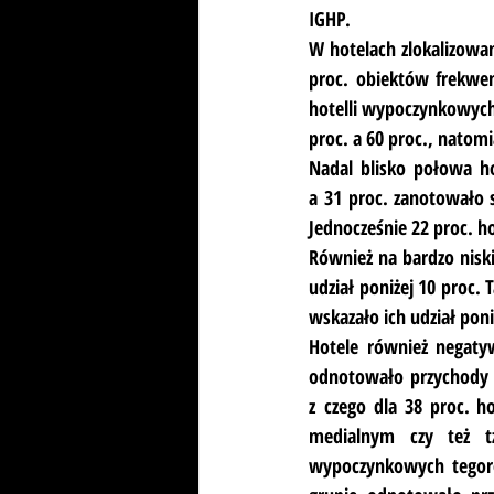
IGHP.
W hotelach zlokalizowa
proc. obiektów frekwen
hotelli wypoczynkowych 
proc. a 60 proc., natom
Nadal blisko połowa ho
a 31 proc. zanotowało s
Jednocześnie 22 proc. h
Również na bardzo niski
udział poniżej 10 proc. 
wskazało ich udział poni
Hotele również negatyw
odnotowało przychody n
z czego dla 38 proc. h
medialnym czy też t
wypoczynkowych tegoroc