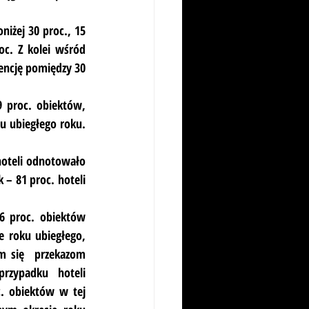
żej 30 proc., 15 
c. Z kolei wśród 
encję pomiędzy 30 
 proc. obiektów, 
u ubiegłego roku. 
hoteli odnotowało 
– 81 proc. hoteli 
6 proc. obiektów 
 roku ubiegłego, 
m się  przekazom 
zypadku hoteli 
. obiektów w tej 