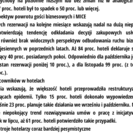
ychody na poziomie niższym lub bez zmian niż w analogiczn
 proc. hoteli był to spadek o 50 proc. lub więcej.
pektyw powrotu gości biznesowych i MICE
ych rezerwacji na kolejne miesiące wskazują nadal na dużą nie
twierdzają tendencję odkładania decyzji zakupowych usłu
ak również brak widocznych perspektyw odbudowania ruchu biz
esiennych w poprzednich latach. Aż 84 proc. hoteli deklaruje s
ący 40 proc. posiadanych pokoi. Odpowiednio dla października jes
stan rezerwacji poniżej 10 proc.), a dla listopada 99 proc. (z t
c.).
acowników w hotelach
a wskazują, że większość hoteli przeprowadziła restrukturyza
ącach epidemii. Tylko 15 proc. hoteli dokonało wypowiedz
śnie 23 proc. planuje takie działania we wrześniu i październiku.
ę niepokojący trend rozwiązywania umów o pracę z inicjaty
 w lipcu, aż 61 proc. hoteli potwierdziło takie przypadki.
troje hotelarzy coraz bardziej pesymistyczne