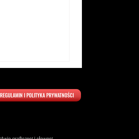
REGULAMIN I POLITYKA PRYWATNOŚCI
ka w górach – gdzie
hać? Najlepsze hotele 2026
twie graficznej i słownej.