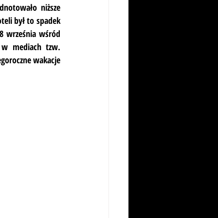
dnotowało niższe 
eli był to spadek 
8 września wśród 
 w mediach tzw. 
goroczne wakacje 