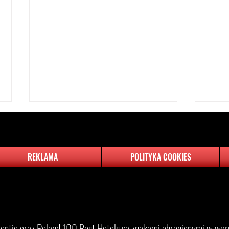
REKLAMA
POLITYKA COOKIES
Wielkie otwarcie hotelu The Brick
Majów
w Gdańsku - Nowy hotel Grupy
pojec
​Eventic oraz Poland 100 Best Hotels są znakami chronionymi w wars
Hotelowej PI zaprasza pierwszych