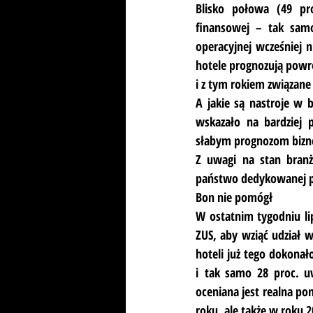
Blisko połowa (49 pr
finansowej – tak samo 
operacyjnej wcześniej n
hotele prognozują powró
i z tym rokiem związane
A jakie są nastroje w b
wskazało na bardziej 
słabym prognozom bizne
Z uwagi na stan branży
państwo dedykowanej 
Bon nie pomógł
W ostatnim tygodniu li
ZUS, aby wziąć udział 
hoteli już tego dokonał
i tak samo 28 proc. u
oceniana jest realna p
roku, ale także w roku 2