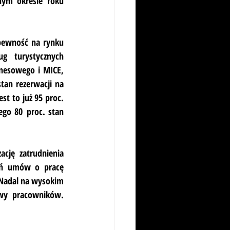
ym okresie roku 
pewność na rynku 
g turystycznych 
nesowego i MICE, 
tan rezerwacji na 
t to już 95 proc. 
ego 80 proc. stan 
cję zatrudnienia 
eń umów o pracę 
 Nadal na wysokim 
wy pracowników. 