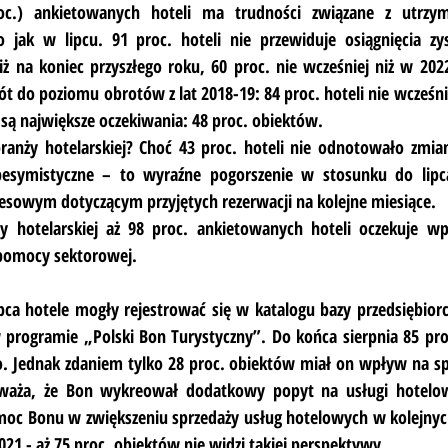
oc.) ankietowanych hoteli ma trudności związane z utrzym
jak w lipcu. 91 proc. hoteli nie przewiduje osiągnięcia zysk
iż na koniec przyszłego roku, 60 proc. nie wcześniej niż w 202
t do poziomu obrotów z lat 2018-19: 84 proc. hoteli nie wcześnie
 są największe oczekiwania: 48 proc. obiektów.
ranży hotelarskiej? Choć 43 proc. hoteli nie odnotowało zmian
pesymistyczne – to wyraźne pogorszenie w stosunku do lipca
sowym dotyczącym przyjętych rezerwacji na kolejne miesiące.
 hotelarskiej aż 98 proc. ankietowanych hoteli oczekuje wp
pomocy sektorowej.
pca hotele mogły rejestrować się w katalogu bazy przedsiębiorc
w programie „Polski Bon Turystyczny”. Do końca sierpnia 85 pro
o. Jednak zdaniem tylko 28 proc. obiektów miał on wpływ na sp
waża, że Bon wykreował dodatkowy popyt na usługi hotelow
omoc Bonu w zwiększeniu sprzedaży usług hotelowych w kolejnych
021 - aż 75 proc. obiektów nie widzi takiej perspektywy.