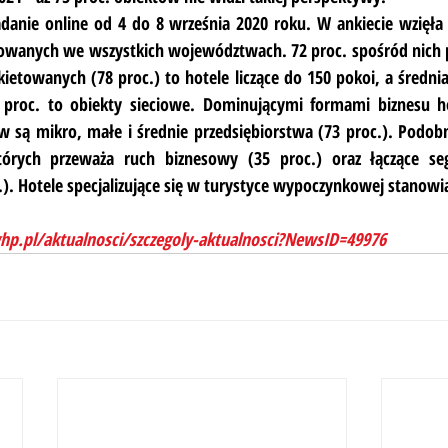
danie online od 4 do 8 września 2020 roku. W ankiecie wzięła 
lizowanych we wszystkich województwach. 72 proc. spośród nich 
ietowanych (78 proc.) to hotele liczące do 150 pokoi, a średnia
 proc. to obiekty sieciowe. Dominującymi formami biznesu h
 są mikro, małe i średnie przedsiębiorstwa (73 proc.). Podobn
órych przeważa ruch biznesowy (35 proc.) oraz łączące se
.). Hotele specjalizujące się w turystyce wypoczynkowej stanowi
hp.pl/aktualnosci/szczegoly-aktualnosci?NewsID=49976