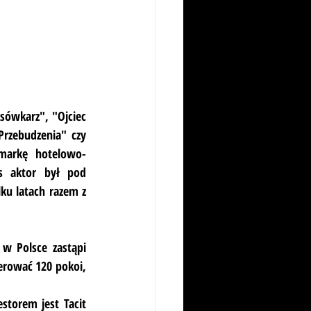
sówkarz", "Ojciec 
Przebudzenia" czy 
 markę hotelowo-
s aktor był pod 
u latach razem z 
w Polsce zastąpi 
rować 120 pokoi, 
torem jest Tacit 