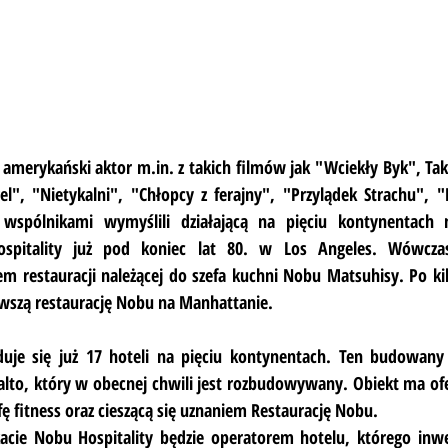
amerykański aktor m.in. z takich filmów jak "Wciekły Byk", Tak
l", "Nietykalni", "Chłopcy z ferajny", "Przylądek Strachu", "
 wspólnikami wymyślili działającą na pięciu kontynentach
ospitality już pod koniec lat 80. w Los Angeles. Wówcza
 restauracji należącej do szefa kuchni Nobu Matsuhisy. Po kilk
rwszą restaurację Nobu na Manhattanie.
duje się już 17 hoteli na pięciu kontynentach. Ten budowany 
alto, który w obecnej chwili jest rozbudowywany. Obiekt ma ofe
fę fitness oraz cieszącą się uznaniem Restaurację Nobu.
ie Nobu Hospitality będzie operatorem hotelu, którego inwes