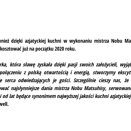
ież dzięki azjatyckiej kuchni w wykonaniu mistrza Nobu Mat
kosztować już na początku 2020 roku.
, która sławę zyskała dzięki pasji swoich założycieli, wyjąt
ołączeniu z polską otwartością i energią, stworzymy ekscytu
e serca odwiedzających je gości. Szczególnie cieszy nas, że
wać najsłynniejsze dania mistrza Nobu Matsuhisy, serwowane
 od lat będące synonimem najwyższej jakości kuchni azjatyckiej
well.