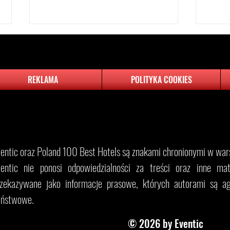
REKLAMA
POLITYKA COOKIES
Wielkie otwarcie hotelu The Brick
Majów
w Gdańsku - Nowy hotel Grupy
pojec
​Eventic oraz Poland 100 Best Hotels są znakami chronionymi w wars
Hotelowej PI zaprasza pierwszych
Gości.
entic nie ponosi odpowiedzialności za treści oraz inne mater
rzekazywane jako informacje prasowe, których autorami są ag
aństwowe.
© 2026 by Eventic