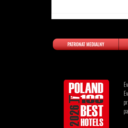
PATRONAT MEDIALNY
Najlepsze hotele w Polsce -
luksus, który zachwyca
​​
Ev
p
p