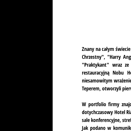
Znany na całym świecie 
Chrzestny", "Harry Ange
"Praktykant" wraz ze
restauracyjną Nobu H
niesamowitym wrażeniem
Teperem, otworzyli pie
W portfolio firmy znaj
dotychczasowy Hotel Ri
sale konferencyjne, stre
Jak podano w komunikac