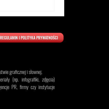
REGULAMIN I POLITYKA PRYWATNOŚCI
ka w górach – gdzie
hać? Najlepsze hotele 2026
twie graficznej i słownej.
iały (np. infografiki, zdjęcia)
encje PR, firmy czy instytucje