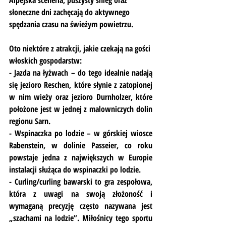
Alpejska sceneria, puszysty śnieg oraz 
słoneczne dni zachęcają do aktywnego 
spędzania czasu na świeżym powietrzu.
Oto niektóre z atrakcji, jakie czekają na gości 
włoskich gospodarstw:
- Jazda na łyżwach – do tego idealnie nadają 
się jezioro Reschen, które słynie z zatopionej 
w nim wieży oraz jezioro Durnholzer, które 
położone jest w jednej z malowniczych dolin 
regionu Sarn.
- Wspinaczka po lodzie – w górskiej wiosce 
Rabenstein, w dolinie Passeier, co roku 
powstaje jedna z największych w Europie 
instalacji służąca do wspinaczki po lodzie.
- Curling/curling bawarski to gra zespołowa, 
która z uwagi na swoją złożoność i 
wymaganą precyzję często nazywana jest 
„szachami na lodzie”. Miłośnicy tego sportu 