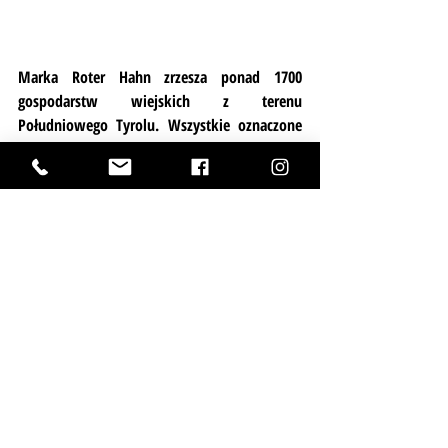
Marka Roter Hahn zrzesza ponad 1700 
gospodarstw wiejskich z terenu 
Południowego Tyrolu. Wszystkie oznaczone 
są charakterystycznym znakiem Czerwonego 
Koguta. W ramach Roter Hahn działalność 
prowadzona jest w czterech segmentach: 
agroturystyka, wiejskie gospody i gospody u 
winiarzy, wyroby z Południowego Tyrolu, a 
także rzemiosło ludowe. Wszystkie 
gospodarstwa podlegają wysokim 
standardom jakości, przez co klienci mają 
gwarancję, że trafia do nich prawdziwy 
produkt. Warto wybrać się do jednego z 
gospodarstw agroturystycznych 
 Południowego Tyrolu, by poznać pełną 
ofertę tego regionu Włoch i zakosztować 