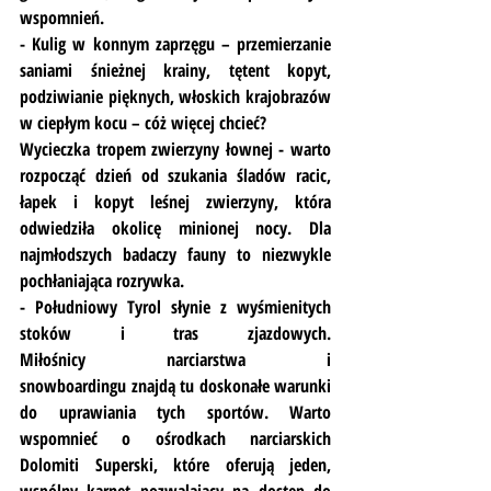
wspomnień.
- Kulig w konnym zaprzęgu – przemierzanie 
saniami śnieżnej krainy, tętent kopyt, 
podziwianie pięknych, włoskich krajobrazów 
w ciepłym kocu – cóż więcej chcieć?
Wycieczka tropem zwierzyny łownej - warto 
rozpocząć dzień od szukania śladów racic, 
łapek i kopyt leśnej zwierzyny, która 
odwiedziła okolicę minionej nocy. Dla 
najmłodszych badaczy fauny to niezwykle 
pochłaniająca rozrywka.
- Południowy Tyrol słynie z wyśmienitych 
stoków i tras zjazdowych. 
Miłośnicy narciarstwa i 
snowboardingu znajdą tu doskonałe warunki 
do uprawiania tych sportów. Warto 
wspomnieć o ośrodkach narciarskich 
Dolomiti Superski, które oferują jeden, 