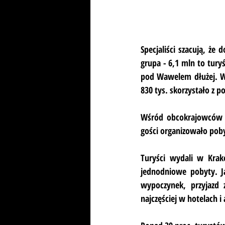
Specjaliści szacują, ż
grupa - 6,1 mln to turyś
pod Wawelem dłużej. W 
830 tys. skorzystało z 
Wśród obcokrajowców naj
gości organizowało pobyt
Turyści wydali w Krak
jednodniowe pobyty. Ja
wypoczynek, przyjazd 
najczęściej w hotelach 