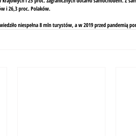
 krajowych i 25 proc. zagranicznych dotarło samochodem. Z sam
w i 26,3 proc. Polaków.
iedziło niespełna 8 mln turystów, a w 2019 przed pandemią po