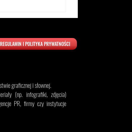
REGULAMIN I POLITYKA PRYWATNOŚCI
ka w górach – gdzie
hać? Najlepsze hotele 2026
twie graficznej i słownej.
iały (np. infografiki, zdjęcia)
encje PR, firmy czy instytucje