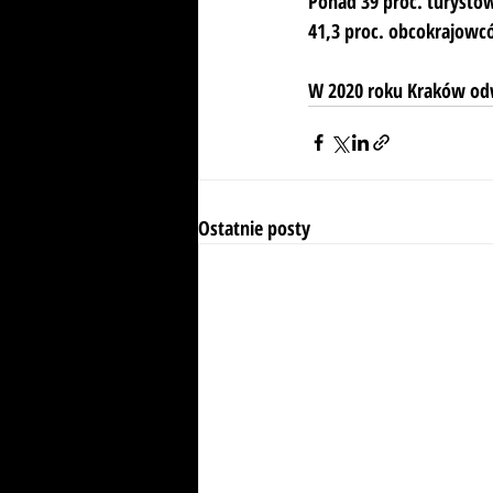
Ponad 39 proc. turystów
41,3 proc. obcokrajowcó
W 2020 roku Kraków odw
Ostatnie posty