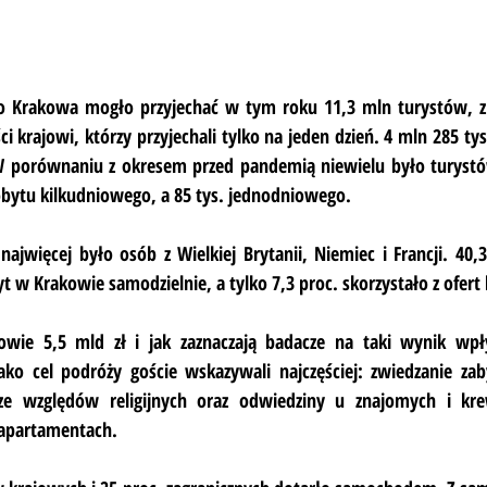
e do Krakowa mogło przyjechać w tym roku 11,3 mln turystów, z 
ci krajowi, którzy przyjechali tylko na jeden dzień. 4 mln 285 ty
porównaniu z okresem przed pandemią niewielu było turystów
pobytu kilkudniowego, a 85 tys. jednodniowego.
więcej było osób z Wielkiej Brytanii, Niemiec i Francji. 40,3
 w Krakowie samodzielnie, a tylko 7,3 proc. skorzystało z ofert 
owie 5,5 mld zł i jak zaznaczają badacze na taki wynik wpł
ko cel podróży goście wskazywali najczęściej: zwiedzanie zab
ze względów religijnych oraz odwiedziny u znajomych i kre
i apartamentach.