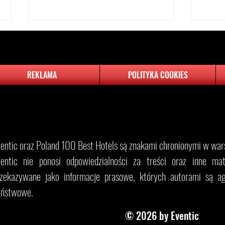
REKLAMA
POLITYKA COOKIES
Wielkie otwarcie hotelu The Brick
Majów
w Gdańsku - Nowy hotel Grupy
pojec
​Eventic oraz Poland 100 Best Hotels są znakami chronionymi w wars
Hotelowej PI zaprasza pierwszych
Gości.
entic nie ponosi odpowiedzialności za treści oraz inne mater
rzekazywane jako informacje prasowe, których autorami są ag
aństwowe.
© 2026 by Eventic