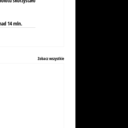
olotu skorzystało 
nad 14 mln.
Zobacz wszystkie