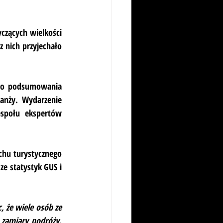
zących wielkości 
z nich przyjechało 
ego podsumowania 
anży. Wydarzenie 
espołu ekspertów 
chu turystycznego 
 statystyk GUS i 
 że wiele osób ze 
 zamiary podróży. 