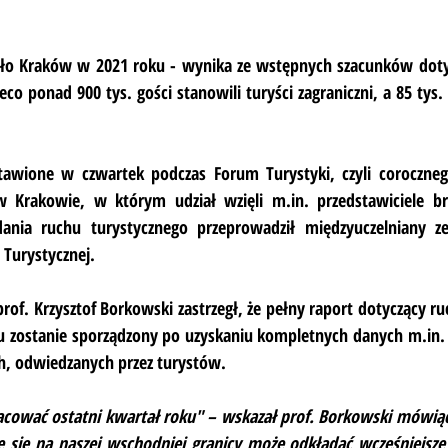
ło Kraków w 2021 roku - wynika ze wstępnych szacunków dotyc
co ponad 900 tys. gości stanowili turyści zagraniczni, a 85 tys. 
stawione w czwartek podczas Forum Turystyki, czyli coroczn
 Krakowie, w którym udział wzięli m.in. przedstawiciele br
dania ruchu turystycznego przeprowadził międzyuczelniany z
 Turystycznej.
rof. Krzysztof Borkowski zastrzegł, że pełny raport dotyczący ru
 zostanie sporządzony po uzyskaniu kompletnych danych m.in. ze
h, odwiedzanych przez turystów.
acować ostatni kwartał roku" – wskazał prof. Borkowski mówiąc,
e się na naszej wschodniej granicy może odkładać wcześniejsze