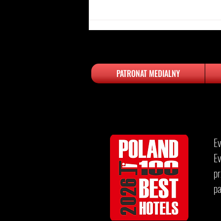
PATRONAT MEDIALNY
Najlepsze hotele w Polsce -
luksus, który zachwyca
​​
Ev
p
p