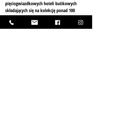
pięciogwiazdkowych hoteli butikowych 
składających się na kolekcję ponad 100 
hoteli pokazujących zupełnie nowe oblicze 
nowoczesnego luksusu. W hotelach 
MGallery kultura i historia przenikają się z 
nowoczesnym designem i sztuką 
współczesną inspirowaną każdą z lokalizacji, 
tworząc niepowtarzalną atmosferę, która 
zapewnia gościom niezapomniane wrażenia. 
Każdy hotel ma swoją unikatową 
osobowość i jest efektem twórczej pracy 
światowej sławy architektów i 
projektantów wnętrz. Cechą wspólną 
wszystkich obiektów są charakterystyczne 
elementy, które składają się na spójną 
kolekcję. Dzięki czemu MGallery zaprasza 
gości do świata fascynujących opowieści, 
błogiego odpoczynku i rytuałów oraz 
przeżywania chwil, które pozostają w 