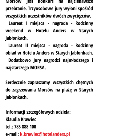
Morsów jest 
konkurs na najciekawsze 
przebranie
. Trzyosobowe jury wyłoni spośród 
wszystkich uczestników dwóch zwycięzców.
 Laureat I miejsca - nagroda - 
Rodzinny 
weekend w Hotelu Anders w Starych 
Jabłonkach. 
 Laureat II miejsca - nagroda - 
Rodzinny 
obiad w Hotelu Anders w Starych Jabłonkach
.
 Dodatkowo Jury nagrodzi najmłodszego i 
najstarszego MORSA.
Serdecznie zapraszamy wszystkich chętnych 
do zagrzewania Morsów na plażę w Starych 
Jabłonkach. 
Informacji szczegółowych udziela:
Klaudia Krawiec
tel.: 785 888 100
e-mail: 
k.krawiec@hotelanders.pl