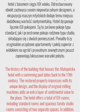
hotel z basenem sięga XIX wieku. Odrestaurowany
obiekt zachwyca swoim niepowtarzalnym designem, a
ekspozycja maszyn młyńskich dodaje temu miejscu
dodatkową wartość sentymentalną. Hotel dysponuje
łącznie 68 pokojami. Są to zarówno pokoje typu
standard, jak i przestronne pokoje rodzinne typu studio,
składające się z dwóch pomieszczeń. Ponadto trzy
oryginalnie urządzone apartamenty i pokój superior z
widokiem na ogród i prywatnym zewnętrznym jacuzzi
zapewniają luksusowe warunki pobytu.
The history of the building that houses this Małopolska
hotel with a swimming pool dates back to the 19th
century. The restored property impresses with its
unique design, and the display of original milling
machines adds an extra layer of sentimental value to
the place. The hotel offers a total of 68 rooms,
including standard rooms and spacious family studio
rooms consisting of two separate spaces. In addition,