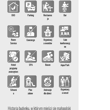
EKO
Parking
Restaurac
Bar
ja
Room
Organizacj
Sale
Concierge
Service
a eventów
konferencyj
ne
Hotel
SPA
Basen
Aqua Park
przyjazny
zwierzętom
Organizacj
Siłowni
Plac
Animacje
a wesel
a
zabaw
dla dzieci
Historia budynku, w którym mieści się małopolski