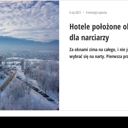
6 sty 2023
4 minut(y) czytania
Hotele położone o
dla narciarzy
Za oknami zima na całego, i nie
wybrać się na narty. Pierwsza pr