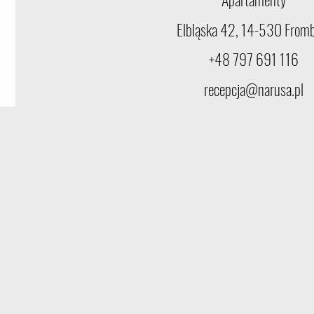
Elbląska 42, 14-530 From
+48 797 691 116
recepcja@narusa.pl