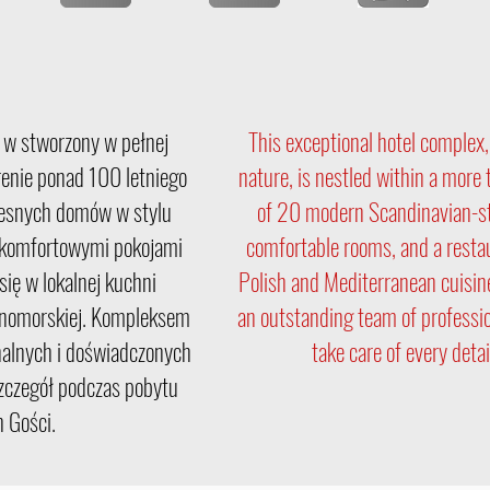
 w stworzony w pełnej
This exceptional hotel complex
renie ponad 100 letniego
nature, is nestled within a more 
zesnych domów w stylu
of 20 modern Scandinavian-sty
 komfortowymi pokojami
comfortable rooms, and a restau
 się w lokalnej kuchni
Polish and Mediterranean cuisin
emnomorskiej. Kompleksem
an outstanding team of professi
nalnych i doświadczonych
take care of every deta
szczegół podczas pobytu
 Gości.