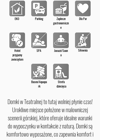
EKO
Parking
Zaplecze
Dla Par
gastronomiczn
e
Siłownia
Hotel
SPA
Jacuzzi/Saun
przyjazny
a
zwierzętom
Basen/Aquapa
Strefa
rk
dziecięca
Domki w Teatralnej to tutaj wolniej płynie czas!
Urokliwe miejsce położone w malowniczej
scenerii górskiej, które oferuje idealne warunki
do wypoczynku w kontakcie z naturą. Domki są
komfortowo wyposażone, co zapewnia komfort i