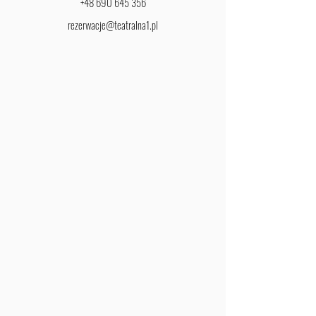
+48 690 645 356
rezerwacje@teatralna1.pl