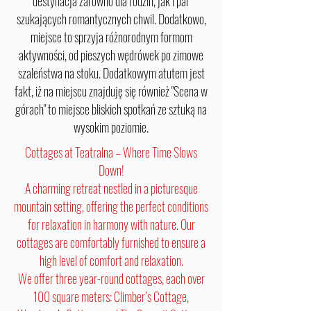
destynacja zarówno dla rodzin, jak i par
szukających romantycznych chwil. Dodatkowo,
miejsce to sprzyja różnorodnym formom
aktywności, od pieszych wędrówek po zimowe
szaleństwa na stoku. Dodatkowym atutem jest
fakt, iż na miejscu znajduję się również "Scena w
górach" to miejsce bliskich spotkań ze sztuką na
wysokim poziomie.
Cottages at Teatralna – Where Time Slows
Down!
A charming retreat nestled in a picturesque
mountain setting, offering the perfect conditions
for relaxation in harmony with nature. Our
cottages are comfortably furnished to ensure a
high level of comfort and relaxation.
We offer three year-round cottages, each over
100 square meters: Climber’s Cottage,