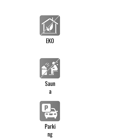
EKO
Saun
a
Parki
ng