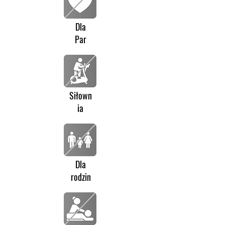
Dla
Par
Siłown
ia
Dla
rodzin