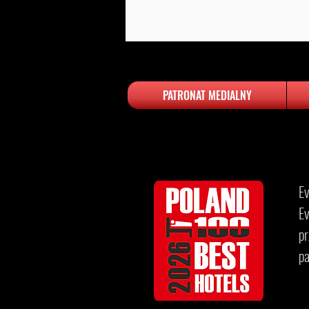
PATRONAT MEDIALNY
​​
Ev
p
p