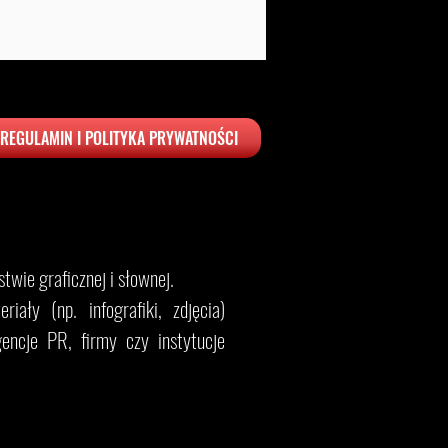
REGULAMIN I POLITYKA PRYWATNOŚCI
twie graficznej i słownej.
iały (np. infografiki, zdjęcia)
encje PR, firmy czy instytucje