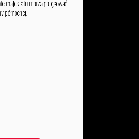
enie majestatu morza potęgować
ny północnej.