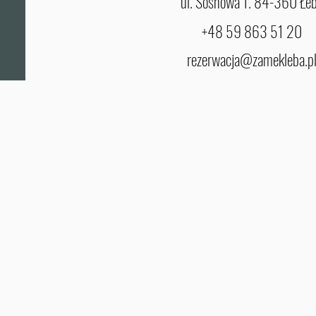
ul. Sosnowa 1. 84-360 Łe
+48 59 863 51 20
rezerwacja@zamekleba.p