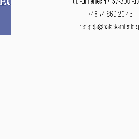
ul. Kamieniec 47, 57-300 Kło
+48 74 869 20 45
recepcja@palackamieniec.