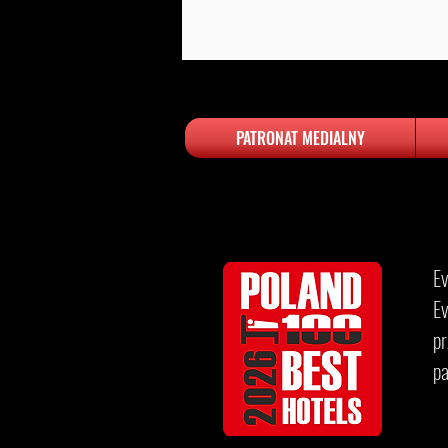
PATRONAT MEDIALNY
​​
Ev
p
p