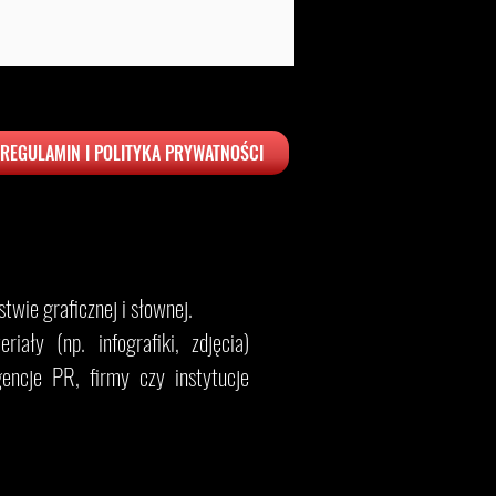
REGULAMIN I POLITYKA PRYWATNOŚCI
twie graficznej i słownej.
iały (np. infografiki, zdjęcia)
encje PR, firmy czy instytucje