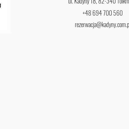
ul. Kadyny 18, 82-340 Tolkm
+48 694 700 560
rezerwacja@kadyny.com.p